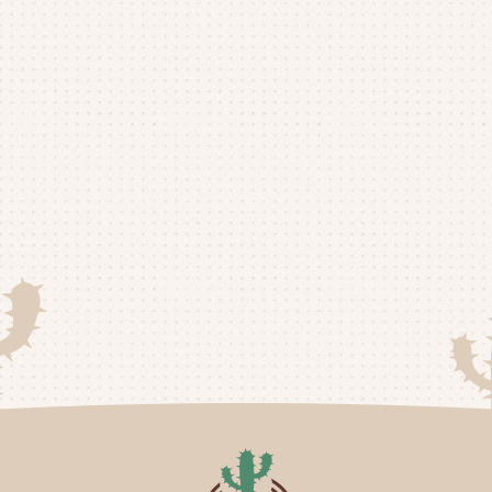
20
20
20
20
20
20
20
20
20
20
20