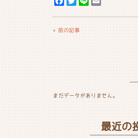
F
T
Li
E
a
w
n
m
c
it
e
ai
e
t
l
«
前の記事
b
e
o
r
o
k
まだデータがありません。
最近の