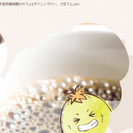
大和市南林間のカフェ&ダイニングバー、さぼてんcafé