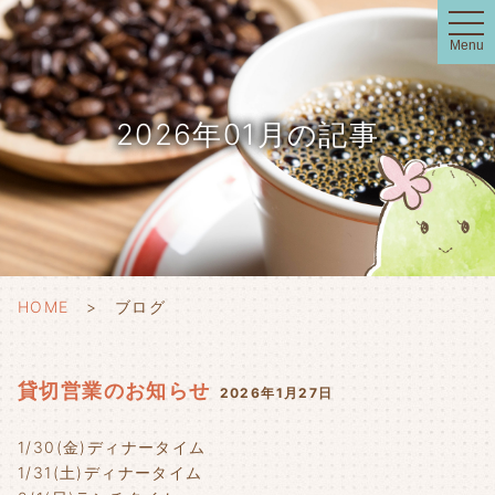
t
o
Menu
g
g
l
e
n
2026年01月の記事
a
v
i
g
a
t
i
o
n
HOME
ブログ
貸切営業のお知らせ
2026年1月27日
1/30(金)ディナータイム
1/31(土)ディナータイム