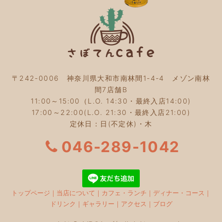
2023年9月
(2)
2023年8月
(3)
2023年7月
(4)
2023年6月
(5)
2023年5月
(2)
2023年4月
(2)
2023年3月
(2)
〒242-0006 神奈川県大和市南林間1-4-4 メゾン南林
2023年2月
(4)
間7店舗B
2023年1月
(3)
11:00～15:00（L.O. 14:30・最終入店14:00)
2022年12月
(4)
17:00～22:00(L.O. 21:30・最終入店21:00)
2022年11月
(4)
定休日：日(不定休)・木
2022年10月
(4)
2022年9月
(2)
046-289-1042
2022年8月
(3)
2022年7月
(5)
2022年6月
(3)
2022年5月
(3)
トップページ
｜
当店について
｜
カフェ・ランチ
｜
ディナー・コース
｜
2022年4月
(5)
ドリンク
｜
ギャラリー
｜
アクセス
｜
ブログ
2022年3月
(3)
2022年2月
(2)