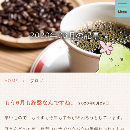
t
o
Menu
g
g
l
e
n
2020年06月の記事
a
v
i
g
a
t
i
o
n
HOME
ブログ
もう6月も終盤なんですね。
2020年6月29日
早いもので、もうすぐ今年も半分が終わろうとしています。
ほとんどの方が、新型コロナでバタバタの半年だったんじゃ