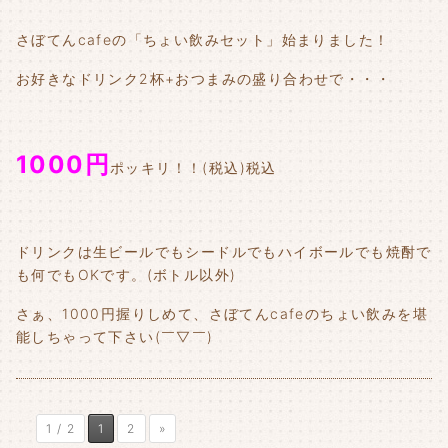
さぼてんcafeの「ちょい飲みセット」始まりました！
お好きなドリンク2杯+おつまみの盛り合わせで・・・
1000円
ポッキリ！！(税込)税込
ドリンクは生ビールでもシードルでもハイボールでも焼酎で
も何でもOKです。(ボトル以外)
さぁ、1000円握りしめて、さぼてんcafeのちょい飲みを堪
能しちゃって下さい(￣▽￣)
1 / 2
1
2
»