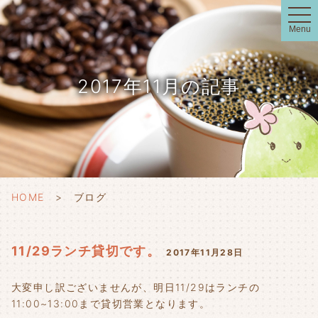
t
o
Menu
g
g
l
e
n
2017年11月の記事
a
v
i
g
a
t
i
o
n
HOME
ブログ
11/29ランチ貸切です。
2017年11月28日
大変申し訳ございませんが、明日11/29はランチの
11:00~13:00まで貸切営業となります。