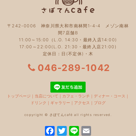
2023年6月
(5)
2023年5月
(2)
2023年4月
(2)
2023年3月
(2)
〒242-0006 神奈川県大和市南林間1-4-4 メゾン南林
2023年2月
(4)
間7店舗B
2023年1月
(3)
11:00～15:00（L.O. 14:30・最終入店14:00)
2022年12月
(4)
17:00～22:00(L.O. 21:30・最終入店21:00)
2022年11月
(4)
定休日：日(不定休)・木
2022年10月
(4)
2022年9月
(2)
046-289-1042
2022年8月
(3)
2022年7月
(5)
2022年6月
(3)
2022年5月
(3)
トップページ
｜
当店について
｜
カフェ・ランチ
｜
ディナー・コース
｜
2022年4月
(5)
ドリンク
｜
ギャラリー
｜
アクセス
｜
ブログ
2022年3月
(3)
2022年2月
(2)
copyright © さぼてんcafé all rights reserved.
2022年1月
(5)
2021年12月
(5)
F
T
Li
E
2021年11月
(6)