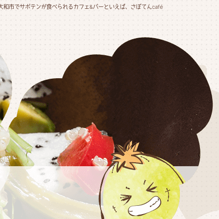
大和市でサボテンが食べられるカフェ&バーといえば、さぼてんcafé