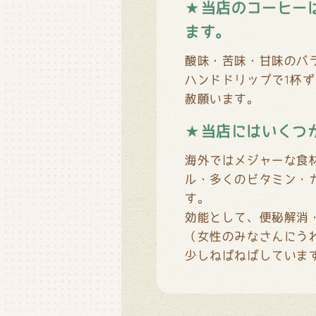
★当店のコーヒー
ます。
酸味・苦味・甘味のバ
ハンドドリップで1杯
赦願います。
★当店にはいくつ
海外ではメジャーな食
ル・多くのビタミン・
す。
効能として、便秘解消
（女性のみなさんにう
少しねばねばしていま