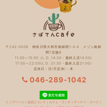
2023年10月
(5)
2023年9月
(2)
2023年8月
(3)
2023年7月
(4)
2023年6月
(5)
2023年5月
(2)
2023年4月
(2)
2023年3月
(2)
〒242-0006 神奈川県大和市南林間1-4-4 メゾン南林
2023年2月
(4)
間7店舗B
2023年1月
(3)
11:00～15:00（L.O. 14:30・最終入店14:00)
2022年12月
(4)
17:00～22:00(L.O. 21:30・最終入店21:00)
2022年11月
(4)
定休日：日(不定休)・木
2022年10月
(4)
2022年9月
(2)
046-289-1042
2022年8月
(3)
2022年7月
(5)
2022年6月
(3)
2022年5月
(3)
トップページ
｜
当店について
｜
カフェ・ランチ
｜
ディナー・コース
｜
2022年4月
(5)