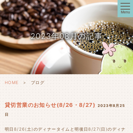
t
o
Menu
g
g
l
e
n
2023年08月の記事
a
v
i
g
a
t
i
o
n
HOME
ブログ
貸切営業のお知らせ(8/26・8/27)
2023年8月25
日
明日8/26(土)のディナータイムと明後日8/27(日)のディナ