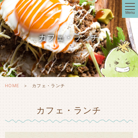
t
o
Menu
g
g
l
e
n
カフェ・ランチ
a
v
i
g
a
t
i
o
n
HOME
カフェ・ランチ
カフェ・ランチ