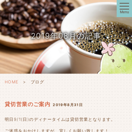
t
o
Menu
g
g
l
e
n
2019年08月の記事
a
v
i
g
a
t
i
o
n
HOME
ブログ
貸切営業のご案内
2019年8月31日
明日9/1(日)のディナータイムは貸切営業となります。
ご迷惑をおかけしますが、宜しくお願い致します！