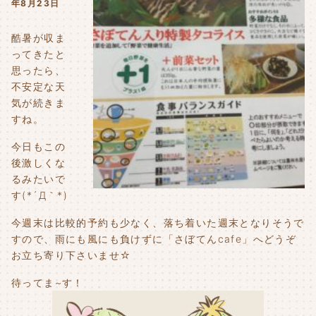
年8月23日
酷暑が収ま
ってきたと
思ったら、
不安定な天
気が続きま
すね。
今日もこの
後激しくな
るみたいで
す(*´Д｀*)
今週末は比較的予約も少なく、落ち着いた週末となりそうで
すので、雨にも風にも負けずに「さぼてんcafe」へどうぞ
お立ち寄り下さいませ☆
待ってま~す！