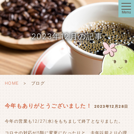
t
o
Menu
g
g
l
e
n
2023年12月の記事
a
v
i
g
a
t
i
o
n
HOME
ブログ
今年もありがとうございました！
2023年12月28日
今年の営業も12/27(水)をもちまして終了となりました。
コロナの対応が5類に変更になったりと、去年以前より心理