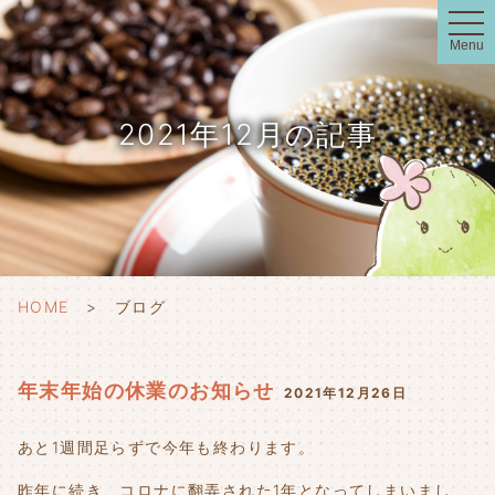
t
o
Menu
g
g
l
e
n
2021年12月の記事
a
v
i
g
a
t
i
o
n
HOME
ブログ
年末年始の休業のお知らせ
2021年12月26日
あと1週間足らずで今年も終わります。
昨年に続き、コロナに翻弄された1年となってしまいまし