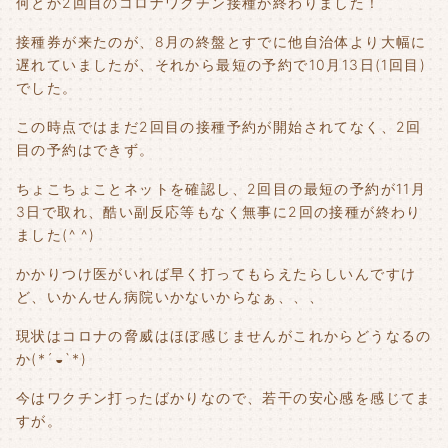
何とか2回目のコロナワクチン接種が終わりました！
接種券が来たのが、8月の終盤とすでに他自治体より大幅に
遅れていましたが、それから最短の予約で10月13日(1回目)
でした。
この時点ではまだ2回目の接種予約が開始されてなく、2回
目の予約はできず。
ちょこちょことネットを確認し、2回目の最短の予約が11月
3日で取れ、酷い副反応等もなく無事に2回の接種が終わり
ました(^ ^)
かかりつけ医がいれば早く打ってもらえたらしいんですけ
ど、いかんせん病院いかないからなぁ、、、
現状はコロナの脅威はほぼ感じませんがこれからどうなるの
か(*´◒`*)
今はワクチン打ったばかりなので、若干の安心感を感じてま
すが。