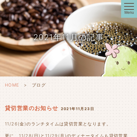
t
o
Menu
g
g
l
e
n
2021年11月の記事
a
v
i
g
a
t
i
o
n
HOME
ブログ
貸切営業のお知らせ
2021年11月23日
11/26(金)のランチタイムは貸切営業となります。
更に、11/28(日)と11/29(月)のディナータイムも貸切営業