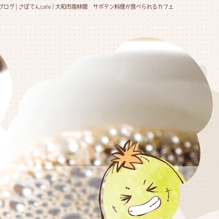
ブログ | さぼてんcafe | 大和市南林間 サボテン料理が食べられるカフェ