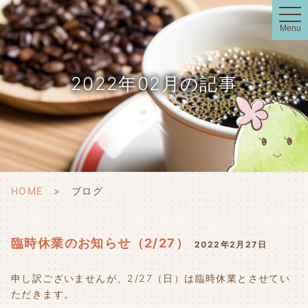
t
o
Menu
g
g
l
e
n
2022年02月の記事
a
v
i
g
a
t
i
o
n
HOME
ブログ
臨時休業のお知らせ（2/27）
2022年2月27日
申し訳ございませんが、2/27（日）は臨時休業とさせてい
ただきます。