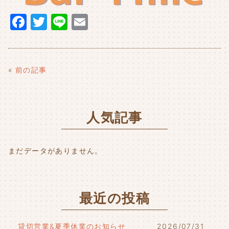
F
T
Li
E
a
w
n
m
c
it
e
ai
e
t
l
«
前の記事
b
e
o
r
人気記事
o
k
まだデータがありません。
最近の投稿
貸切営業&夏季休業のお知らせ
2026/07/31