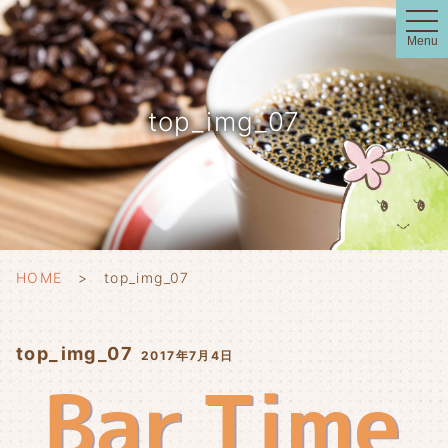
t
o
Menu
g
g
l
e
n
top_img_07
a
v
i
g
a
t
i
o
n
HOME
top_img_07
top_img_07
2017年7月4日