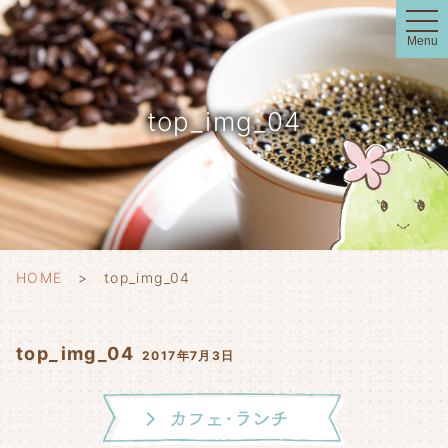
t
o
Menu
g
g
l
e
n
top_img_04
a
v
i
g
a
t
i
o
n
HOME
top_img_04
top_img_04
2017年7月3日