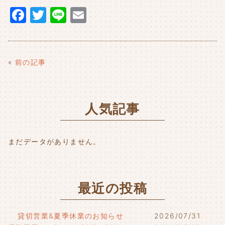
F
T
Li
E
a
w
n
m
c
it
e
ai
e
t
l
«
前の記事
b
e
o
r
人気記事
o
k
まだデータがありません。
最近の投稿
貸切営業&夏季休業のお知らせ
2026/07/31