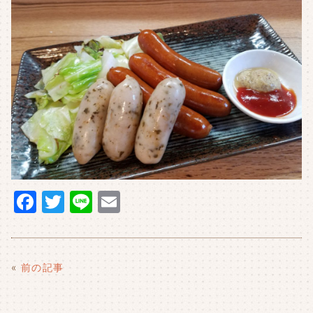
F
T
Li
E
a
w
n
m
c
it
e
ai
e
t
l
«
前の記事
b
e