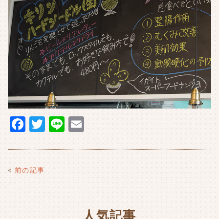
F
T
Li
E
a
w
n
m
c
it
e
ai
e
t
l
«
前の記事
b
e
o
r
人気記事
o