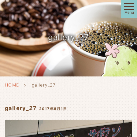
t
o
Menu
g
g
l
e
n
gallery_27
a
v
i
g
a
t
i
o
n
HOME
gallery_27
gallery_27
2017年8月1日