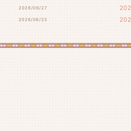
)
20
2026/06/27
20
2026/06/23
20
20
20
20
20
20
20
20
20