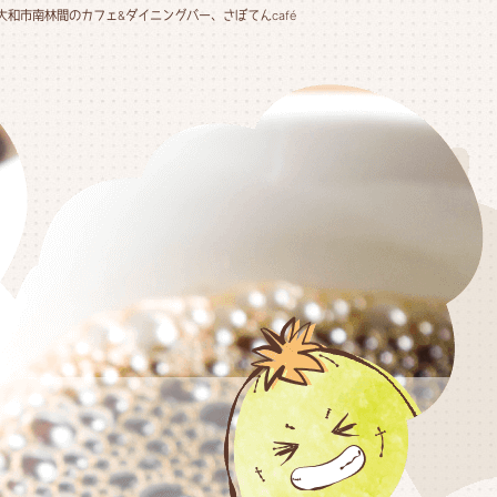
大和市南林間のカフェ&ダイニングバー、さぼてんcafé