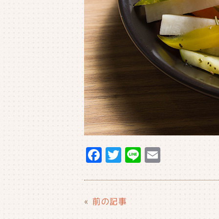
F
T
Li
E
a
w
n
m
c
it
e
ai
e
t
l
«
前の記事
b
e