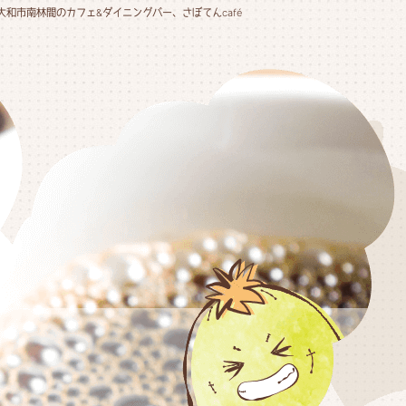
大和市南林間のカフェ&ダイニングバー、さぼてんcafé