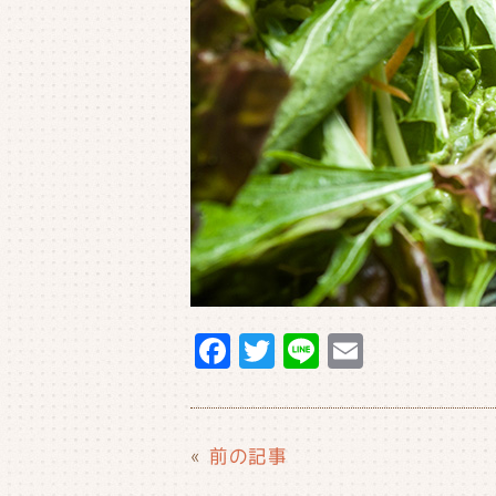
F
T
Li
E
a
w
n
m
c
it
e
ai
e
t
l
«
前の記事
b
e