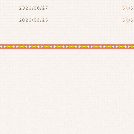
)
20
2026/06/27
20
2026/06/23
20
20
20
20
20
20
20
20
20