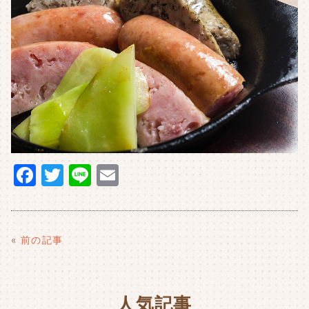
F
T
Li
E
a
w
n
m
c
it
e
ai
e
t
l
«
前の記事
b
e
o
r
人気記事
o