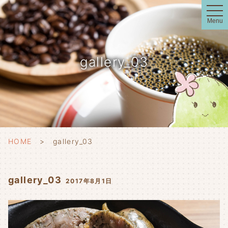
t
o
Menu
g
g
l
e
n
gallery_03
a
v
i
g
a
t
i
o
n
HOME
gallery_03
gallery_03
2017年8月1日