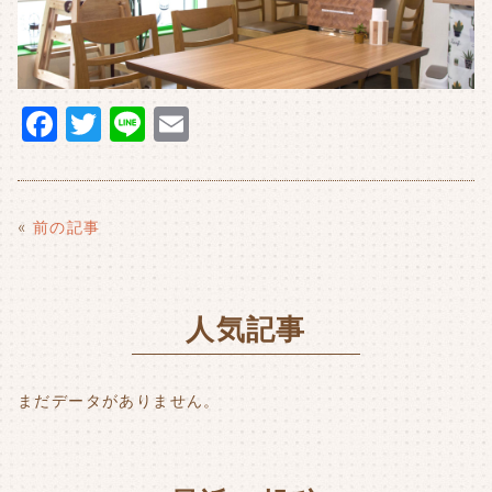
F
T
Li
E
a
w
n
m
c
it
e
ai
e
t
l
«
前の記事
b
e
o
r
人気記事
o
k
まだデータがありません。