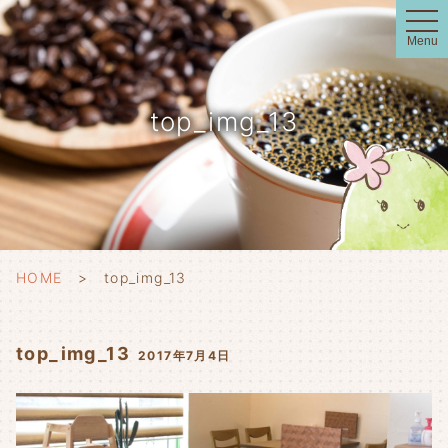
t
o
Menu
g
g
l
e
n
top_img_13
a
v
i
g
a
t
i
o
n
HOME
top_img_13
top_img_13
2017年7月4日