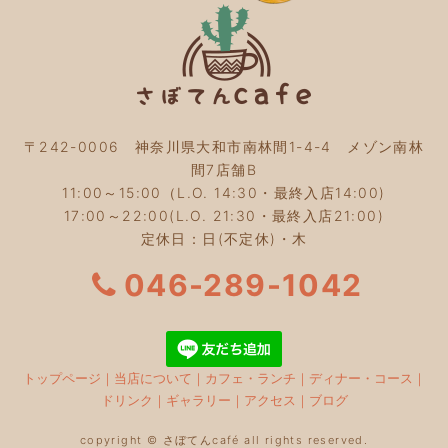
2023年8月
(3)
2023年7月
(4)
2023年6月
(5)
2023年5月
(2)
2023年4月
(2)
2023年3月
(2)
〒242-0006 神奈川県大和市南林間1-4-4 メゾン南林
2023年2月
(4)
間7店舗B
2023年1月
(3)
11:00～15:00（L.O. 14:30・最終入店14:00)
2022年12月
(4)
17:00～22:00(L.O. 21:30・最終入店21:00)
2022年11月
(4)
定休日：日(不定休)・木
2022年10月
(4)
2022年9月
(2)
046-289-1042
2022年8月
(3)
2022年7月
(5)
2022年6月
(3)
2022年5月
(3)
トップページ
｜
当店について
｜
カフェ・ランチ
｜
ディナー・コース
｜
2022年4月
(5)
ドリンク
｜
ギャラリー
｜
アクセス
｜
ブログ
2022年3月
(3)
2022年2月
(2)
copyright © さぼてんcafé all rights reserved.