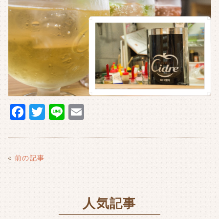
F
T
Li
E
a
w
n
m
c
it
e
ai
e
t
l
«
前の記事
b
e
o
r
人気記事
o