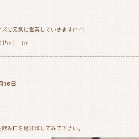
に元気に営業していきます(^-^)
m(_ _)m
0月16日
た飲み口を是非試してみて下さい。