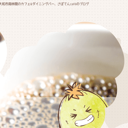
大和市南林間のカフェ&ダイニングバー、さぼてんcaféのブログ