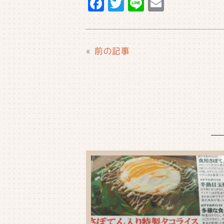
F
T
Li
E
a
w
n
m
c
it
e
ai
e
t
l
«
前の記事
b
e
o
r
o
k