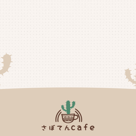
20
20
20
20
20
20
20
20
20
20
20