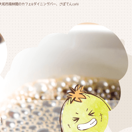
大和市南林間のカフェ&ダイニングバー、さぼてんcafé
)