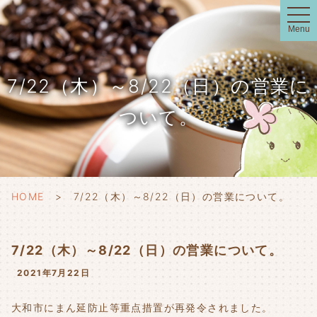
t
o
Menu
g
g
l
e
n
7/22（木）～8/22（日）の営業に
a
v
i
ついて。
g
a
t
i
o
n
HOME
7/22（木）～8/22（日）の営業について。
7/22（木）～8/22（日）の営業について。
2021年7月22日
大和市にまん延防止等重点措置が再発令されました。