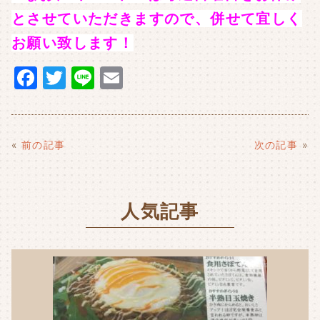
とさせていただきますので、併せて宜しく
お願い致します！
F
T
Li
E
a
w
n
m
c
it
e
ai
e
t
l
«
前の記事
次の記事
»
b
e
o
r
人気記事
o
k