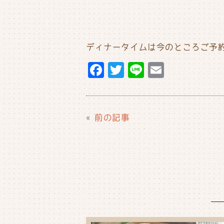
ディナータイムは今のところご予
F
T
Li
E
a
w
n
m
c
it
e
ai
e
t
l
«
前の記事
b
e
o
r
o
k