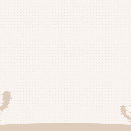
20
20
20
20
20
20
20
20
20
20
20
20