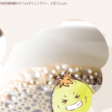
大和市南林間のカフェ&ダイニングバー、さぼてんcafé
、、