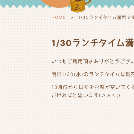
HOME
1/30ランチタイム満席で
1/30ランチタイム
いつもご利用頂きありがとうござ
明日1/30(水)のランチタイムは
13時位からは多少お席が空いて
だければと思います(＞人＜;)