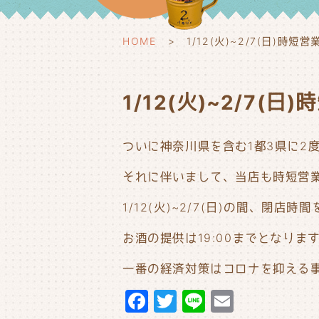
HOME
1/12(火)~2/7(日)時
1/12(火)~2/7(
ついに神奈川県を含む1都3県に2
それに伴いまして、当店も時短営
1/12(火)~2/7(日)の間、閉店
お酒の提供は19:00までとなり
一番の経済対策はコロナを抑える
F
T
Li
E