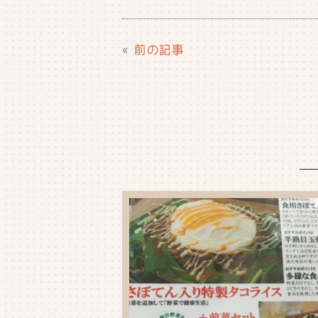
a
w
n
m
c
it
e
ai
e
t
l
«
前の記事
b
e
o
r
o
k