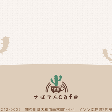
20
20
20
20
20
20
20
20
20
20
20
〒242-0006 神奈川県大和市南林間1-4-4 メゾン南林間7店舗
20