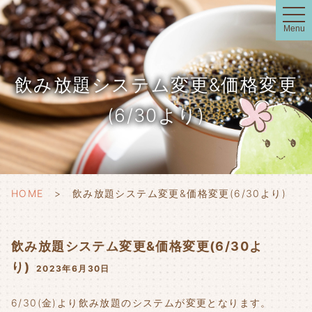
t
o
Menu
g
g
l
e
n
飲み放題システム変更&価格変更
a
v
i
(6/30より)
g
a
t
i
o
n
HOME
飲み放題システム変更&価格変更(6/30より)
飲み放題システム変更&価格変更(6/30よ
り)
2023年6月30日
6/30(金)より飲み放題のシステムが変更となります。