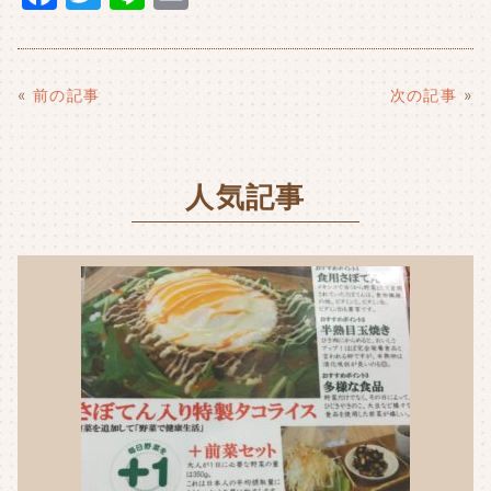
a
w
n
m
c
it
e
ai
e
t
l
«
前の記事
次の記事
»
b
e
o
r
人気記事
o
k