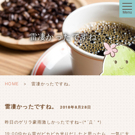
t
o
Menu
g
g
l
e
n
雷凄かったですね。
a
v
i
g
a
t
i
o
n
HOME
雷凄かったですね。
雷凄かったですね。
2018年8月28日
昨日のゲリラ豪雨激しかったですね~(*´Д｀*)
19:00位から雷がビカビカ光りだしたと思ったら、一気に大