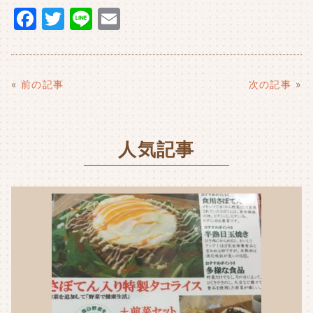
F
T
Li
E
a
w
n
m
c
it
e
ai
e
t
l
«
前の記事
次の記事
»
b
e
o
r
人気記事
o
k