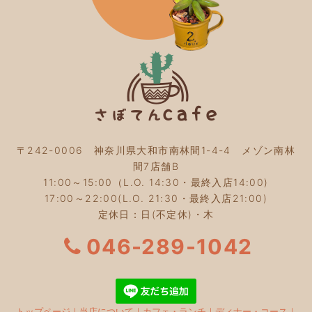
2023年11月
(4)
2023年10月
(5)
2023年9月
(2)
2023年8月
(3)
2023年7月
(4)
2023年6月
(5)
2023年5月
(2)
2023年4月
(2)
2023年3月
(2)
〒242-0006 神奈川県大和市南林間1-4-4 メゾン南林
2023年2月
(4)
間7店舗B
2023年1月
(3)
11:00～15:00（L.O. 14:30・最終入店14:00)
2022年12月
(4)
17:00～22:00(L.O. 21:30・最終入店21:00)
2022年11月
(4)
定休日：日(不定休)・木
2022年10月
(4)
2022年9月
(2)
046-289-1042
2022年8月
(3)
2022年7月
(5)
2022年6月
(3)
2022年5月
(3)
トップページ
｜
当店について
｜
カフェ・ランチ
｜
ディナー・コース
｜