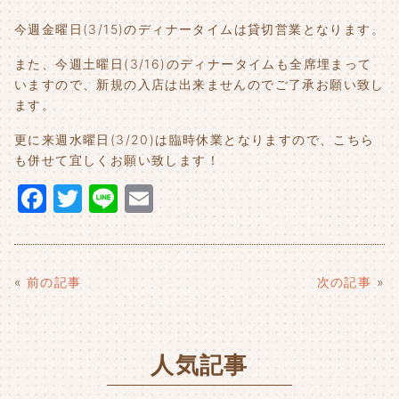
今週金曜日(3/15)のディナータイムは貸切営業となります。
また、今週土曜日(3/16)のディナータイムも全席埋まって
いますので、新規の入店は出来ませんのでご了承お願い致し
ます。
更に来週水曜日(3/20)は臨時休業となりますので、こちら
も併せて宜しくお願い致します！
F
T
Li
E
a
w
n
m
c
it
e
ai
e
t
l
«
前の記事
次の記事
»
b
e
o
r
人気記事
o
k