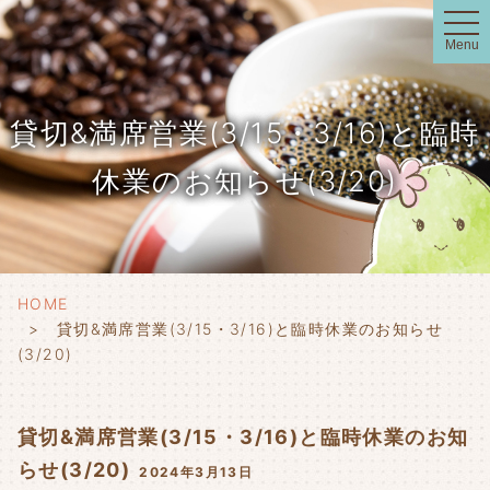
t
o
Menu
g
g
l
e
n
貸切&満席営業(3/15・3/16)と臨時
a
v
i
休業のお知らせ(3/20)
g
a
t
i
o
n
HOME
貸切&満席営業(3/15・3/16)と臨時休業のお知らせ
(3/20)
貸切&満席営業(3/15・3/16)と臨時休業のお知
らせ(3/20)
2024年3月13日