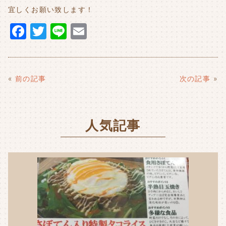
宜しくお願い致します！
F
T
Li
E
a
w
n
m
c
it
e
ai
e
t
l
«
前の記事
次の記事
»
b
e
o
r
人気記事
o
k