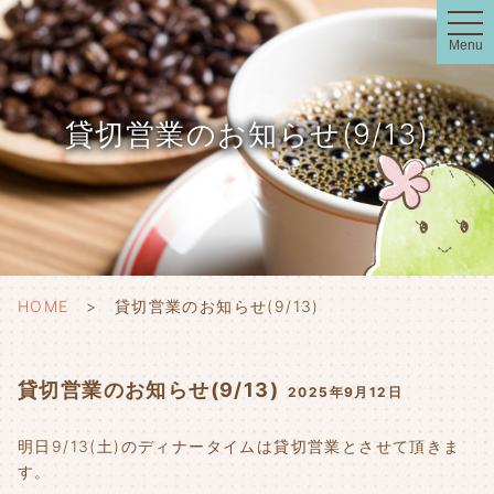
t
o
Menu
g
g
l
e
n
貸切営業のお知らせ(9/13)
a
v
i
g
a
t
i
o
n
HOME
貸切営業のお知らせ(9/13)
貸切営業のお知らせ(9/13)
2025年9月12日
明日9/13(土)のディナータイムは貸切営業とさせて頂きま
す。