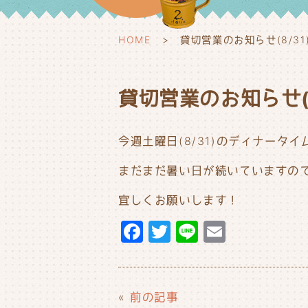
HOME
貸切営業のお知らせ(8/31
貸切営業のお知らせ(8
今週土曜日(8/31)のディナータ
まだまだ暑い日が続いていますので
宜しくお願いします！
F
T
Li
E
a
w
n
m
c
it
e
ai
e
t
l
«
前の記事