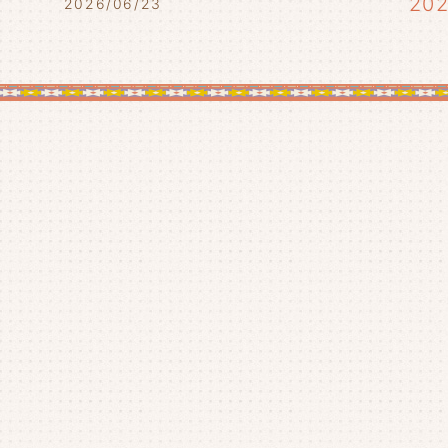
20
2026/06/23
20
20
20
20
20
20
20
20
20
20
20