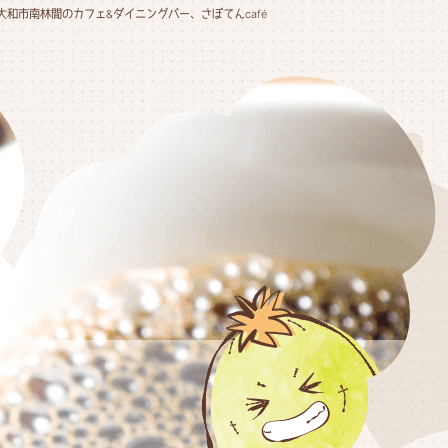
大和市南林間のカフェ&ダイニングバー、さぼてんcafé