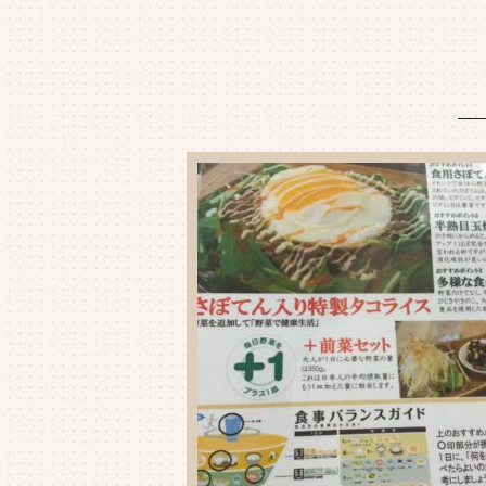
o
r
o
k