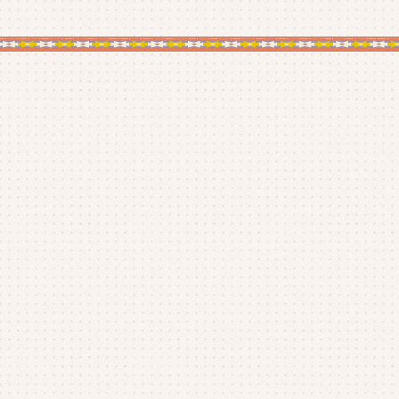
20
20
20
20
20
20
20
20
20
20
20
20