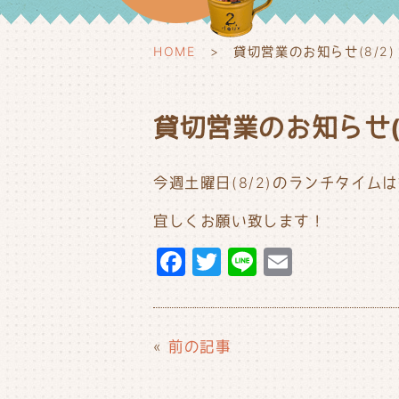
HOME
貸切営業のお知らせ(8/2)
貸切営業のお知らせ(8
今週土曜日(8/2)のランチタイ
宜しくお願い致します！
F
T
Li
E
a
w
n
m
c
it
e
ai
e
t
l
«
前の記事
b
e