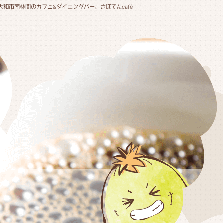
大和市南林間のカフェ&ダイニングバー、さぼてんcafé