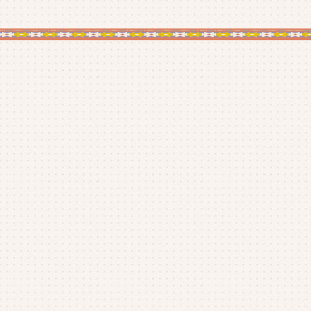
20
20
20
20
20
20
20
20
20
20
20
20