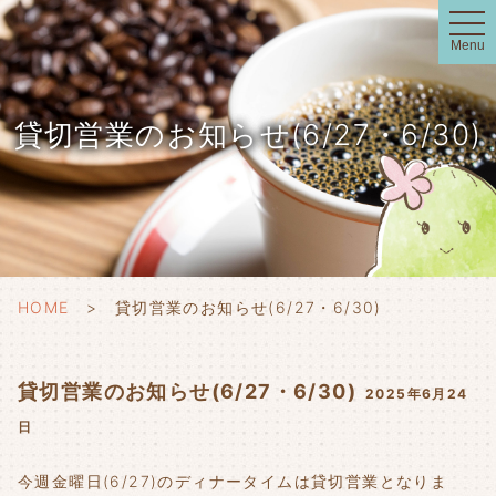
t
o
Menu
g
g
l
e
n
貸切営業のお知らせ(6/27・6/30)
a
v
i
g
a
t
i
o
n
HOME
貸切営業のお知らせ(6/27・6/30)
貸切営業のお知らせ(6/27・6/30)
2025年6月24
日
今週金曜日(6/27)のディナータイムは貸切営業となりま