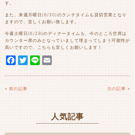
す。
また、来週月曜日(6/30)のランチタイムも貸切営業となり
ますので、宜しくお願い致します。
今週土曜日(6/28)のディナータイムも、今のところ空席は
カウンター席のみとなっていまして埋まってしまう可能性が
高いですので、こちらも宜しくお願いします！
F
T
Li
E
a
w
n
m
c
it
e
ai
e
t
l
«
前の記事
次の記事
»
b
e
o
r
人気記事
o
k