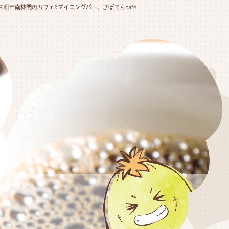
大和市南林間のカフェ&ダイニングバー、さぼてんcafé