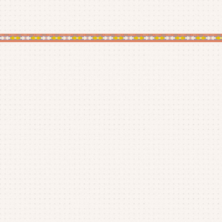
20
20
20
20
20
20
20
20
20
20
20