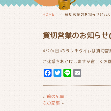
HOME
貸切営業のお知らせ(4/20
貸切営業のお知らせ(4
4/20(日)のランチタイムは貸切
ご迷惑をおかけしますが宜しくお
F
T
Li
E
a
w
n
m
c
it
e
ai
e
t
l
«
前の記事
b
e
次の記事
»