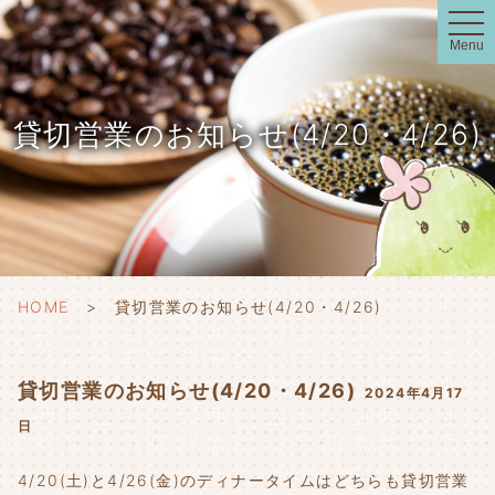
t
o
Menu
g
g
l
e
n
貸切営業のお知らせ(4/20・4/26)
a
v
i
g
a
t
i
o
n
HOME
貸切営業のお知らせ(4/20・4/26)
貸切営業のお知らせ(4/20・4/26)
2024年4月17
日
4/20(土)と4/26(金)のディナータイムはどちらも貸切営業