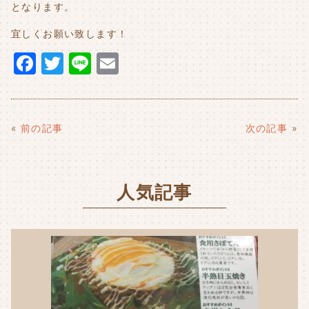
となります。
宜しくお願い致します！
F
T
Li
E
a
w
n
m
c
it
e
ai
e
t
l
«
前の記事
次の記事
»
b
e
o
r
人気記事
o
k