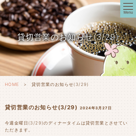
t
o
Menu
g
g
l
e
n
貸切営業のお知らせ(3/29)
a
v
i
g
a
t
i
o
n
HOME
貸切営業のお知らせ(3/29)
貸切営業のお知らせ(3/29)
2024年3月27日
今週金曜日(3/29)のディナータイムは貸切営業とさせてい
ただきます。