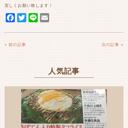
宜しくお願い致します！
F
T
Li
E
a
w
n
m
c
it
e
ai
e
t
l
«
前の記事
次の記事
»
b
e
o
r
人気記事
o
k