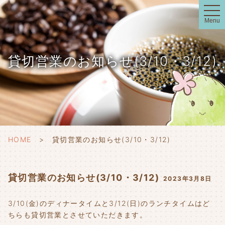
t
o
Menu
g
g
l
e
n
貸切営業のお知らせ(3/10・3/12)
a
v
i
g
a
t
i
o
n
HOME
貸切営業のお知らせ(3/10・3/12)
貸切営業のお知らせ(3/10・3/12)
2023年3月8日
3/10(金)のディナータイムと3/12(日)のランチタイムはど
ちらも貸切営業とさせていただきます。