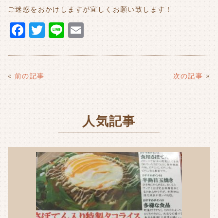
ご迷惑をおかけしますが宜しくお願い致します！
F
T
Li
E
a
w
n
m
c
it
e
ai
e
t
l
«
前の記事
次の記事
»
b
e
o
r
人気記事
o
k