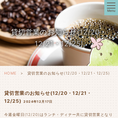
t
o
Menu
g
g
l
e
n
貸切営業のお知らせ(12/20・
a
v
i
12/21・12/25)
g
a
t
i
o
n
HOME
貸切営業のお知らせ(12/20・12/21・12/25)
貸切営業のお知らせ(12/20・12/21・
12/25)
2024年12月17日
今週金曜日(12/20)はランチ・ディナー共に貸切営業となり