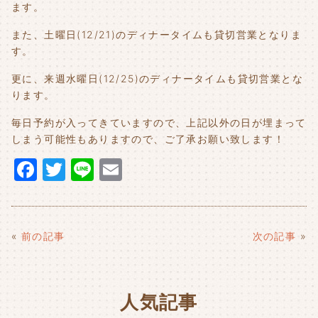
ます。
また、土曜日(12/21)のディナータイムも貸切営業となりま
す。
更に、来週水曜日(12/25)のディナータイムも貸切営業とな
ります。
毎日予約が入ってきていますので、上記以外の日が埋まって
しまう可能性もありますので、ご了承お願い致します！
F
T
Li
E
a
w
n
m
c
it
e
ai
e
t
l
«
前の記事
次の記事
»
b
e
o
r
人気記事
o