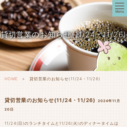
t
o
Menu
g
g
l
e
n
貸切営業のお知らせ(11/24・11/26)
a
v
i
g
a
t
i
o
n
HOME
貸切営業のお知らせ(11/24・11/26)
貸切営業のお知らせ(11/24・11/26)
2024年11月
20日
11/24(日)のランチタイムと11/26(火)のディナータイムは