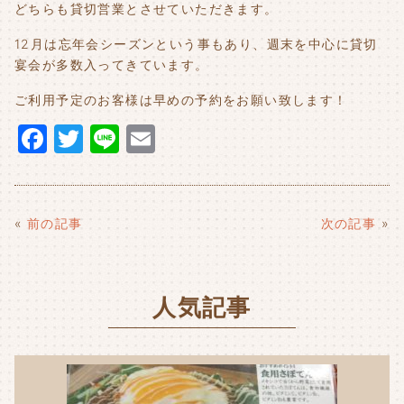
どちらも貸切営業とさせていただきます。
12月は忘年会シーズンという事もあり、週末を中心に貸切
宴会が多数入ってきています。
ご利用予定のお客様は早めの予約をお願い致します！
F
T
Li
E
a
w
n
m
c
it
e
ai
e
t
l
«
前の記事
次の記事
»
b
e
o
r
人気記事
o
k