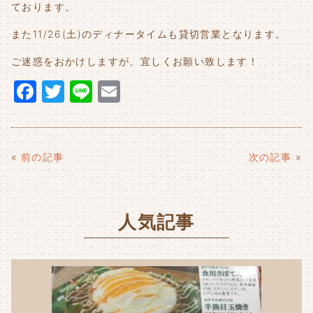
ております。
また11/26(土)のディナータイムも貸切営業となります。
ご迷惑をおかけしますが、宜しくお願い致します！
F
T
Li
E
a
w
n
m
c
it
e
ai
e
t
l
«
前の記事
次の記事
»
b
e
o
r
人気記事
o
k