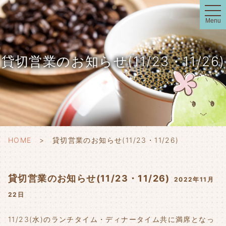
t
o
Menu
g
g
l
e
n
貸切営業のお知らせ(11/23・11/26)
a
v
i
g
a
t
i
o
n
HOME
貸切営業のお知らせ(11/23・11/26)
貸切営業のお知らせ(11/23・11/26)
2022年11月
22日
11/23(水)のランチタイム・ディナータイム共に満席となっ