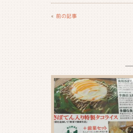
c
it
e
ai
e
t
l
«
前の記事
b
e
o
r
o
k