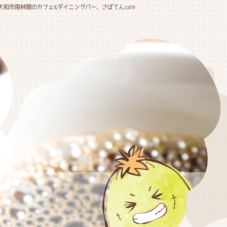
大和市南林間のカフェ&ダイニングバー、さぼてんcafé