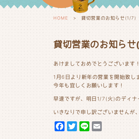
HOME
貸切営業のお知らせ(1/7)
貸切営業のお知らせ(1
あけましておめでとうございます
1月6日より新年の営業を開始致し
今年も宜しくお願いします！
早速ですが、明日1/7(火)のデ
いきなりで申し訳ございませんが
F
T
Li
E
a
w
n
m