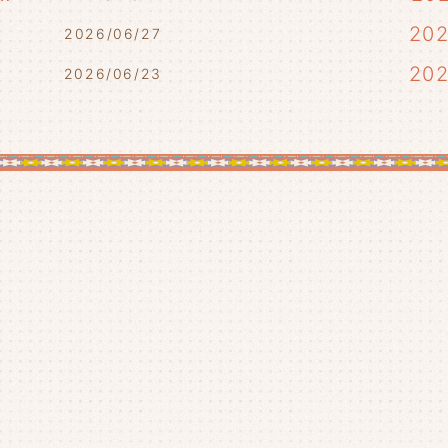
)
20
2026/06/27
20
2026/06/23
20
20
20
20
20
20
20
20
20