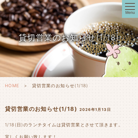
t
o
Menu
g
g
l
e
n
貸切営業のお知らせ(1/18)
a
v
i
g
a
t
i
o
n
HOME
貸切営業のお知らせ(1/18)
貸切営業のお知らせ(1/18)
2026年1月13日
1/18(日)のランチタイムは貸切営業とさせて頂きます。
宜しくお願い致します！