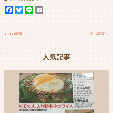
F
T
Li
E
a
w
n
m
c
it
e
ai
e
t
l
«
前の記事
次の記事
»
b
e
o
r
人気記事
o
k