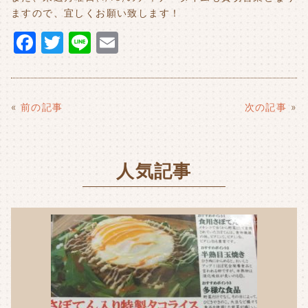
ますので、宜しくお願い致します！
F
T
Li
E
a
w
n
m
c
it
e
ai
e
t
l
«
前の記事
次の記事
»
b
e
o
r
人気記事
o
k