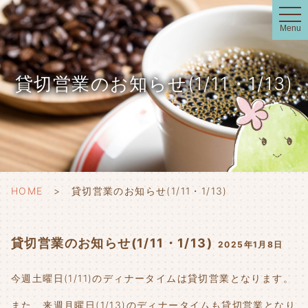
t
o
Menu
g
g
l
e
n
貸切営業のお知らせ(1/11・1/13)
a
v
i
g
a
t
i
o
n
HOME
貸切営業のお知らせ(1/11・1/13)
貸切営業のお知らせ(1/11・1/13)
2025年1月8日
今週土曜日(1/11)のディナータイムは貸切営業となります。
また、来週月曜日(1/13)のディナータイムも貸切営業となり