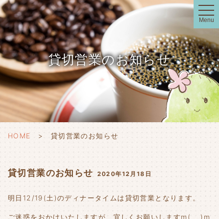
t
o
Menu
g
g
l
e
n
貸切営業のお知らせ
a
v
i
g
a
t
i
o
n
HOME
貸切営業のお知らせ
貸切営業のお知らせ
2020年12月18日
明日12/19(土)のディナータイムは貸切営業となります。
ご迷惑をおかけいたしますが、宜しくお願いしますm(_ _)m