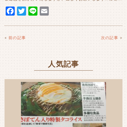
F
T
Li
E
a
w
n
m
c
it
e
ai
e
t
l
«
前の記事
次の記事
»
b
e
o
r
人気記事
o
k