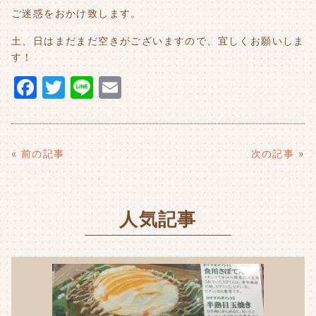
ご迷惑をおかけ致します。
土、日はまだまだ空きがございますので、宜しくお願いしま
す！
F
T
Li
E
a
w
n
m
c
it
e
ai
e
t
l
«
前の記事
次の記事
»
b
e
o
r
人気記事
o
k