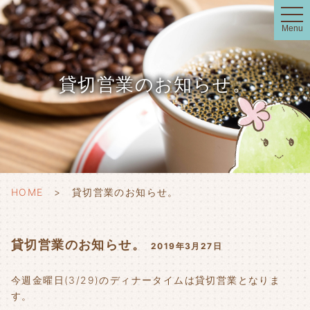
t
o
Menu
g
g
l
e
n
貸切営業のお知らせ。
a
v
i
g
a
t
i
o
n
HOME
貸切営業のお知らせ。
貸切営業のお知らせ。
2019年3月27日
今週金曜日(3/29)のディナータイムは貸切営業となりま
す。