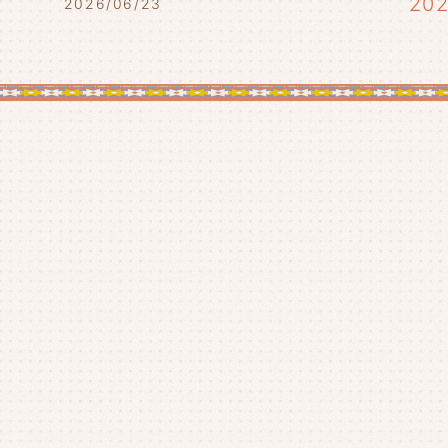
20
2026/06/23
20
20
20
20
20
20
20
20
20
20
20