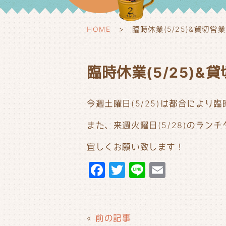
HOME
臨時休業(5/25)&貸切営業(
臨時休業(5/25)&貸
今週土曜日(5/25)は都合により
また、来週火曜日(5/28)のラン
宜しくお願い致します！
F
T
Li
E
a
w
n
m
c
it
e
ai
e
t
l
«
前の記事