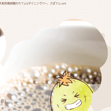
大和市南林間のカフェ&ダイニングバー、さぼてんcafé
8)