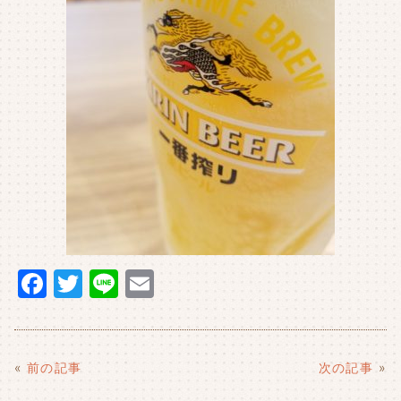
F
T
Li
E
a
w
n
m
c
it
e
ai
e
t
l
«
前の記事
次の記事
»
b
e