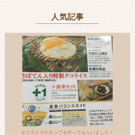
o
r
人気記事
o
k
タコライスのポップを作ってもらいました！