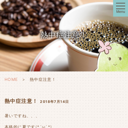
t
o
Menu
g
g
l
e
n
熱中症注意！
a
v
i
g
a
t
i
o
n
HOME
熱中症注意！
熱中症注意！
2018年7月14日
暑いですね、、、
本格的に夏です(*´ω`*)