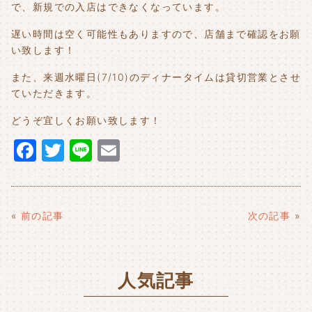
で、新規での入店はできなくなっています。
遅い時間は空く可能性もありますので、店舗まで確認をお願
い致します！
また、来週水曜日(7/10)のディナータイムは貸切営業とさせ
ていただきます。
どうぞ宜しくお願い致します！
F
T
Li
E
a
w
n
m
c
it
e
ai
e
t
l
«
前の記事
次の記事
»
b
e
o
r
人気記事
o
k