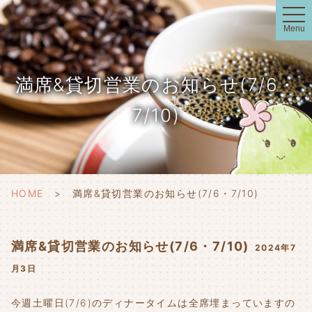
t
o
Menu
g
g
l
e
n
満席&貸切営業のお知らせ(7/6・
a
v
i
7/10)
g
a
t
i
o
n
HOME
満席&貸切営業のお知らせ(7/6・7/10)
満席&貸切営業のお知らせ(7/6・7/10)
2024年7
月3日
今週土曜日(7/6)のディナータイムは全席埋まっていますの